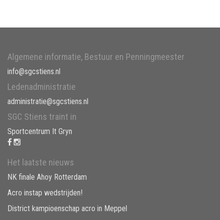
Algemene informatie, Bestuur en Penningmeester
info@sgcstiens.nl
Ledenadministratie
administratie@sgcstiens.nl
SGC Stiens traint in
Sportcentrum It Gryn
Het laatste nieuws
NK finale Ahoy Rotterdam
Acro instap wedstrijden!
District kampioenschap acro in Meppel