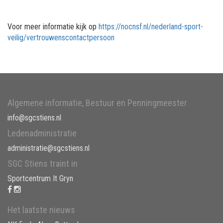
Voor meer informatie kijk op
https://nocnsf.nl/nederland-sport-
veilig/vertrouwenscontactpersoon
Algemene informatie, Bestuur en Penningmeester
info@sgcstiens.nl
Ledenadministratie
administratie@sgcstiens.nl
SGC Stiens traint in
Sportcentrum It Gryn
Het laatste nieuws