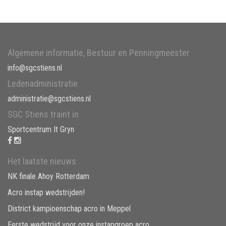
Algemene informatie, Bestuur en Penningmeester
info@sgcstiens.nl
Ledenadministratie
administratie@sgcstiens.nl
SGC Stiens traint in
Sportcentrum It Gryn
Het laatste nieuws
NK finale Ahoy Rotterdam
Acro instap wedstrijden!
District kampioenschap acro in Meppel
Eerste wedstrijd voor onze instapgroep acro