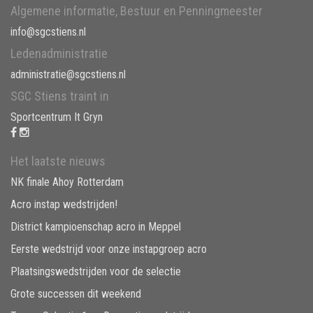
Algemene informatie, Bestuur en Penningmeester
info@sgcstiens.nl
Ledenadministratie
administratie@sgcstiens.nl
SGC Stiens traint in
Sportcentrum It Gryn
Het laatste nieuws
NK finale Ahoy Rotterdam
Acro instap wedstrijden!
District kampioenschap acro in Meppel
Eerste wedstrijd voor onze instapgroep acro
Plaatsingswedstrijden voor de selectie
Grote successen dit weekend