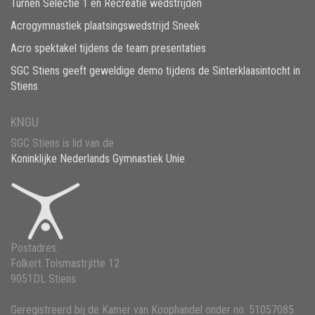
Turnen Selectie 1 en Recreatie wedstrijden
Acrogymnastiek plaatsingswedstrijd Sneek
Acro spektakel tijdens de team presentaties
SGC Stiens geeft geweldige demo tijdens de Sinterklaasintocht in
Stiens
KNGU
SGC Stiens is lid van de
Koninklijke Nederlands Gymnastiek Unie
Postadres:
Folkert Tolsmastrjitte 12
9051DL Stiens
Geregistreerd bij de Kamer van Koophandel onder no. 51057085.