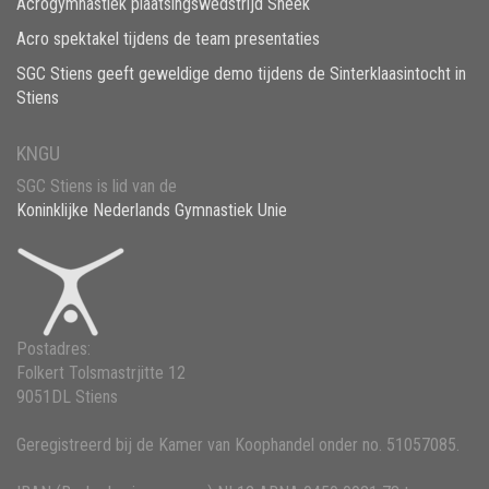
Acrogymnastiek plaatsingswedstrijd Sneek
Acro spektakel tijdens de team presentaties
SGC Stiens geeft geweldige demo tijdens de Sinterklaasintocht in
Stiens
KNGU
SGC Stiens is lid van de
Koninklijke Nederlands Gymnastiek Unie
Postadres:
Folkert Tolsmastrjitte 12
9051DL Stiens
Geregistreerd bij de Kamer van Koophandel onder no. 51057085.